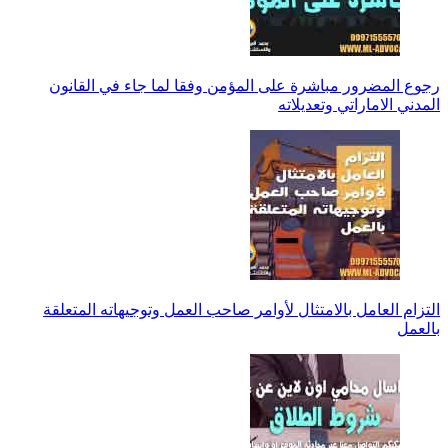
رجوع المضرور مباشرة على المؤمن وفقا لما جاء في القانون
المدني الاماراتي وتعديلاته
التزام العامل بالامتثال لأوامر صاحب العمل وتوجيهاته المتعلقة
بالعمل