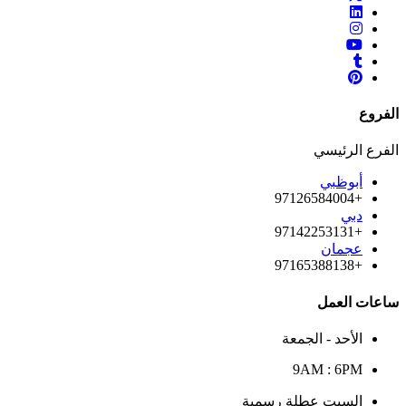
الفروع
الفرع الرئيسي
أبوظبي
+97126584004
دبي
+97142253131
عجمان
+97165388138
ساعات العمل
الأحد - الجمعة
9AM : 6PM
السبت عطلة رسمية