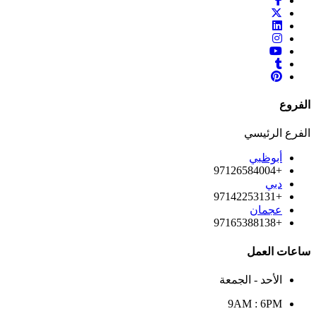
الفروع
الفرع الرئيسي
أبوظبي
+97126584004
دبي
+97142253131
عجمان
+97165388138
ساعات العمل
الأحد - الجمعة
9AM : 6PM