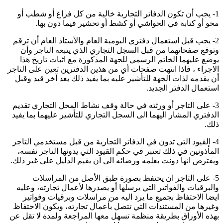
1- يجب أن تكون الدفاتر التجارية خالية من كل فراغ أو شطب أو
محو أو كتابة في الحواشي أو كشط أو تحشير فيما دون بها.
2- يجب قبل استعمال دفتري اليومية العام والأستاذ العام أن ترقم
وتوقع صفحاتهما من قبل السجل التجاري الذي يتبعه التاجر وأن
يوضع عليهما الخاتم الرسمي للجهة المذكورة مع اثبات تاريخ هذا
الاجراء ، فاذا انتهت صفحات أي من هذين الدفترين تعين على التاجر
أن يقدمه لذات الجهة للتأشير عليه بما يفيد ذلك بعد آخر قيد وقبل
استعمال الدفتر الجديد.
3- على التاجر أو ورثته في حالة وقف نشاط المحل التجاري تقديم
الدفتري المشار اليهما الى السجل التجاري للتأشير عليهما بما يفيد
ذلك.
4- القيود التي تدون في الدفاتر التجارية من قبل مستخدمي التاجر
المأذونين في ذلك تعتبر في حكم القيود التي يدونها التاجر نفسه،
ويفترض انها دونت بعلمه ورضائه الى ان يقيم الدليل على غير ذلك.
5- على التاجر ان يحتفظ بصورة طبق الأصل من المراسلات
والبرقيات والفواتير التي يرسلها أو يصدرها لأعمال تجارته، وعليه
ايضا الاحتفاظ بجميع ما يرد اليه من مراسلات وبرقيات وفواتير
وغيرها من المستندات التي تتصل بأعمال تجارته، ويكون الاحتفاظ
بهذه الأوراق بطريقة منظمة تسهل معها المراجعة ولمدة لا تقل عن