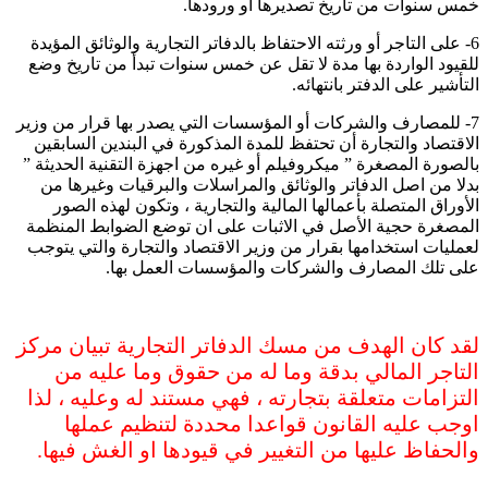
خمس سنوات من تاريخ تصديرها او ورودها.
6- على التاجر أو ورثته الاحتفاظ بالدفاتر التجارية والوثائق المؤيدة
للقيود الواردة بها مدة لا تقل عن خمس سنوات تبدأ من تاريخ وضع
التأشير على الدفتر بانتهائه.
7- للمصارف والشركات أو المؤسسات التي يصدر بها قرار من وزير
الاقتصاد والتجارة أن تحتفظ للمدة المذكورة في البندين السابقين
بالصورة المصغرة ” ميكروفيلم أو غيره من اجهزة التقنية الحديثة ”
بدلا من اصل الدفاتر والوثائق والمراسلات والبرقيات وغيرها من
الأوراق المتصلة بأعمالها المالية والتجارية ، وتكون لهذه الصور
المصغرة حجية الأصل في الاثبات على ان توضع الضوابط المنظمة
لعمليات استخدامها بقرار من وزير الاقتصاد والتجارة والتي يتوجب
على تلك المصارف والشركات والمؤسسات العمل بها.
لقد كان الهدف من مسك الدفاتر التجارية تبيان مركز
التاجر المالي بدقة وما له من حقوق وما عليه من
التزامات متعلقة بتجارته ، فهي مستند له وعليه ، لذا
اوجب عليه القانون قواعدا محددة لتنظيم عملها
والحفاظ عليها من التغيير في قيودها او الغش فيها.