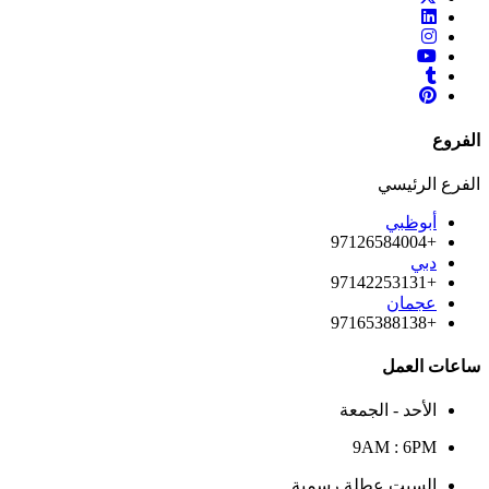
الفروع
الفرع الرئيسي
أبوظبي
+97126584004
دبي
+97142253131
عجمان
+97165388138
ساعات العمل
الأحد - الجمعة
9AM : 6PM
السبت عطلة رسمية