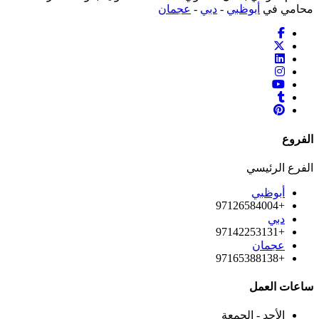
محامي في
أبوظبي
-
دبي
-
عجمان
الفروع
الفرع الرئيسي
أبوظبي
+97126584004
دبي
+97142253131
عجمان
+97165388138
ساعات العمل
الأحد - الجمعة