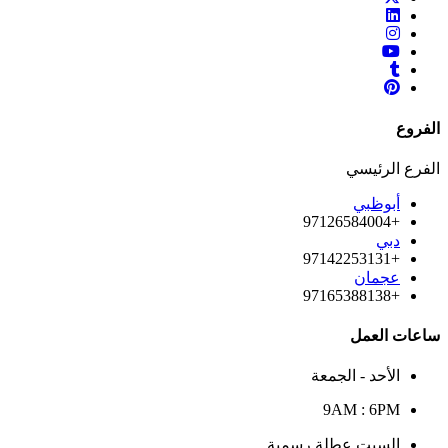
الفروع
الفرع الرئيسي
أبوظبي
+97126584004
دبي
+97142253131
عجمان
+97165388138
ساعات العمل
الأحد - الجمعة
9AM : 6PM
السبت عطلة رسمية