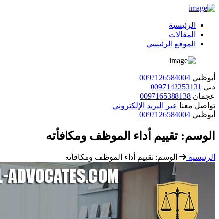
الرئيسية
المقالات
الموقع الرئيسي
أبوظبي
0097126584004
دبي
0097142253131
عجمان
0097165388138
تواصل معنا
عبر البريد الإلكتروني
أبوظبي
0097126584004
الوسم:
تقييم أداء الموظف ومكافأته
الرئيسية
الوسم:
تقييم أداء الموظف ومكافأته