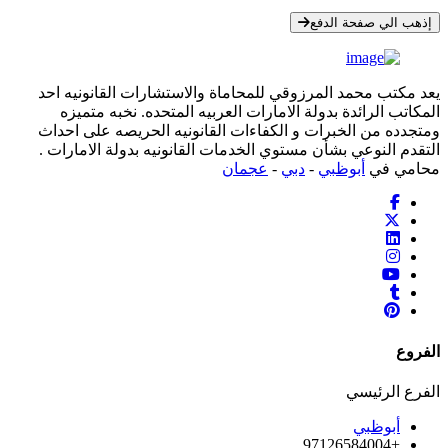
* معلوماتك سرية تمامًا
إذهب الي صفحة الدفع
يعد مكتب محمد المرزوقي للمحاماة والاستشارات القانونيه احد
المكاتب الرائدة بدولة الامارات العربيه المتحده. نخبه متميزه
ومتجدده من الخبرات و الكفاءات القانونيه الحريصه على احداث
التقدم النوعي بشأن مستوي الخدمات القانونيه بدولة الامارات .
محامي في
أبوظبي
-
دبي
-
عجمان
الفروع
الفرع الرئيسي
أبوظبي
+97126584004