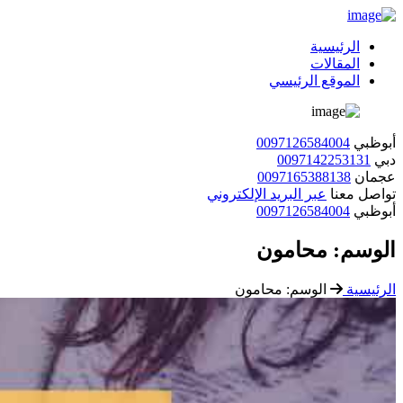
الرئيسية
المقالات
الموقع الرئيسي
أبوظبي
0097126584004
دبي
0097142253131
عجمان
0097165388138
تواصل معنا
عبر البريد الإلكتروني
أبوظبي
0097126584004
الوسم:
محامون
الرئيسية
الوسم:
محامون