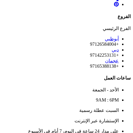
الفروع
الفرع الرئيسي
أبوظبي
+97126584004
دبي
+97142253131
عجمان
+97165388138
ساعات العمل
الأحد - الجمعة
9AM : 6PM
السبت عطلة رسمية
الإستشارة عبر الإنترنت
على مدار 24 ساعة في اليوم، 7 أيام في الأسبوع