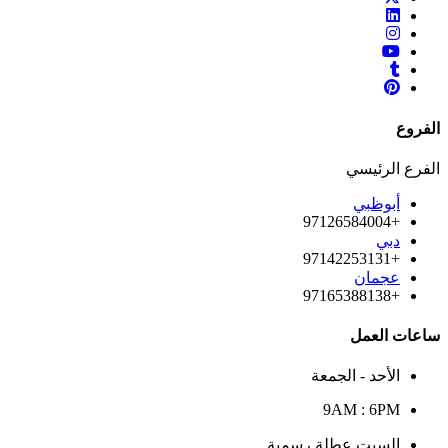
الفروع
الفرع الرئيسي
أبوظبي
+97126584004
دبي
+97142253131
عجمان
+97165388138
ساعات العمل
الأحد - الجمعة
9AM : 6PM
السبت عطلة رسمية