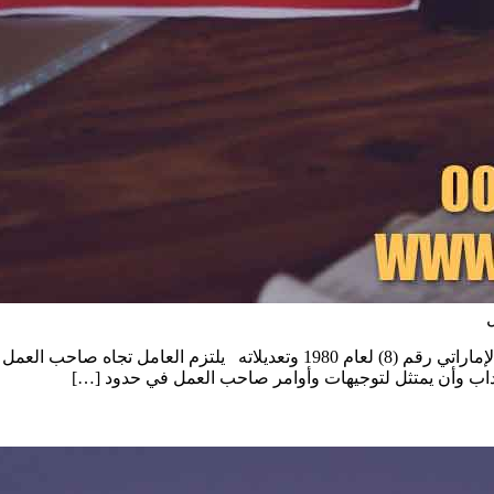
التزام العامل بالامتناع عن منافسة صاحب العمل وفقا لقانون العمل الإماراتي رقم
داب وأن يمتثل لتوجيهات وأوامر صاحب العمل في حدود […]