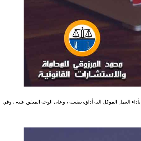
 (8) لعام 1980 وتعديلاته يلتزم العامل تجاه صاحب العمل بأداء العمل الموكل اليه أداؤه بنفسه ، وعلى الوجه المتفق عليه ، وفي