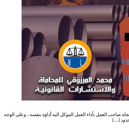
المتعلقة بالعمل وفقا لقانون العمل الاتحادي رقم (8)لعام 1980 وتعديلاته يلتزم العامل تجاه صاحب العمل بأداء العمل الموكل اليه أداؤه بنفسه ، وعلى الوجه
حدود […]