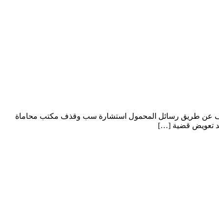
قذف السب والقذف عن طريق رسائل المحمول استشارة سب وقذف مكتب محاماة
 تعويض قضية […]