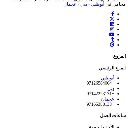
محامي في
أبوظبي
-
دبي
-
عجمان
الفروع
الفرع الرئيسي
أبوظبي
+97126584004
دبي
+97142253131
عجمان
+97165388138
ساعات العمل
الأحد - الجمعة