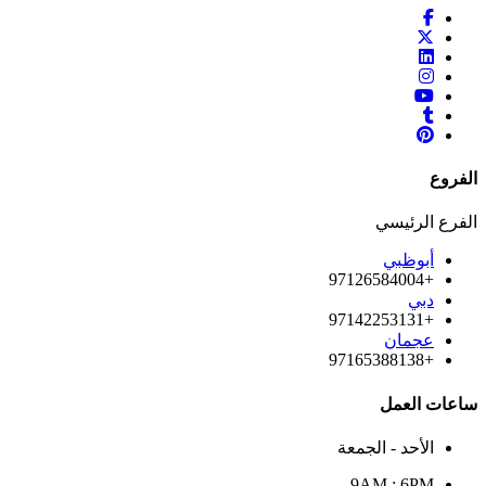
الفروع
الفرع الرئيسي
أبوظبي
+97126584004
دبي
+97142253131
عجمان
+97165388138
ساعات العمل
الأحد - الجمعة
9AM : 6PM