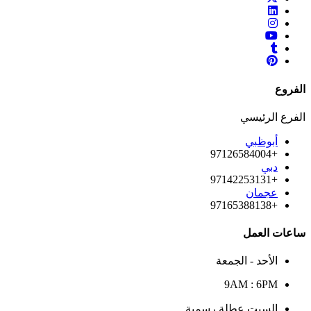
الفروع
الفرع الرئيسي
أبوظبي
+97126584004
دبي
+97142253131
عجمان
+97165388138
ساعات العمل
الأحد - الجمعة
9AM : 6PM
السبت عطلة رسمية