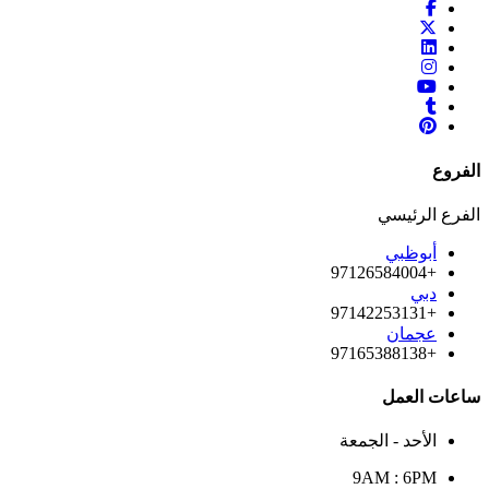
الفروع
الفرع الرئيسي
أبوظبي
+97126584004
دبي
+97142253131
عجمان
+97165388138
ساعات العمل
الأحد - الجمعة
9AM : 6PM