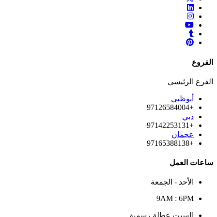
الفروع
الفرع الرئيسي
أبوظبي
+97126584004
دبي
+97142253131
عجمان
+97165388138
ساعات العمل
الأحد - الجمعة
9AM : 6PM
السبت عطلة رسمية