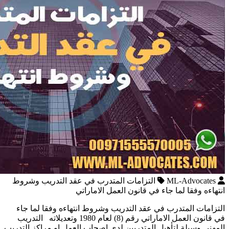
ML-Advocates
التزامات المتدرب في عقد التدريب وشروط
انتهاءه وفقا لما جاء في قانون العمل الاماراتي
التزامات المتدرب في عقد التدريب وشروط انتهاءه وفقا لما جاء
في قانون العمل الاماراتي رقم (8) لعام 1980 وتعديلاته التدريب
المهني وسيلة لتأهيل المتدربين لدى اصحاب العمل او مراكز التدريب