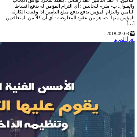
التأمين: أ‌- عقد التأمين عقد رضائي : ينعقد بمجرد توافق الايجاب
والقبول. ب‌- ملزم للجانبين : أي التزام المؤمن له بدفع اقساط
التأمين والتزام المؤمن بدفع بدفع مبلغ التأمين اذا وقعت الكارثة
المؤمن منها. ت‌- هو من عقود المعاوضة : أي أن كلاً من المتعاقدين
[…]
2018-09-03
اقرأ المزيد