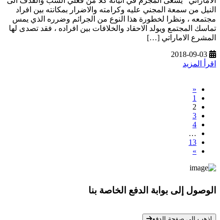
الاماراتي يسعى المجرم في اتيانه كلا من فعلي السب والقذف الى
النيل من سمعة المجني عليه وكرامته والاضرار بمكانته بين افراد
مجتمعه ، ونظرا لخطورة هذا النوع من الجرائم وضرره الذي يمس
تماسك المجتمع ويولد الاحقاد والخلافات بين افراده ، فقد تصدى لها
المشرع الاماراتي […]
2018-09-03
اقرأ المزيد
«
1
2
3
4
…
13
»
الوصول إلى بوابة الدفع الخاصة بنا
* معلوماتك سرية تمامًا
إذهب الي صفحة الدفع