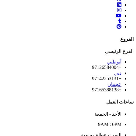
الفروع
الفرع الرئيسي
أبوظبي
+97126584004
دبي
+97142253131
عجمان
+97165388138
ساعات العمل
الأحد - الجمعة
9AM : 6PM
السبت عطلة رسمية