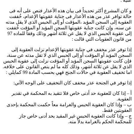
عليه .
و كان المشرع أكثر تحديداً فى بيان هذه الأعذار فنص على أنه فى
حالة توافر عذر من هذه الأعذار فى جناية عقوبتها الإعدام، خُففت
العقوبة إلى السجن المؤبد ،المؤقت أو إلى الحبس الذى لا يقل مدته
عن سنه، وإن كانت جناية عقوبتها السجن المؤبد أو المؤقت خُففت
إلى عقوبة الحبس الذي لا يقل عن ثلاثة أشهر وذلك وفقاً للماده 97
من قانون العقوبات التي قالت :
إذا توفر عذر مخفف في جنایة عقوبتھا الإعدام نزلت العقوبة إلى
السجن المؤبد أو المؤقت أو إلى الحبس الذي لا تقل مدته عن سنة،
فإن كانت عقوبتھا السجن المؤبد أو المؤقت نزلت إلى عقوبة الحبس
الذي لا یقل عن ثلاثة أشھر، وذلك كله ما لم ینص القانون على خلافه.
اما تخفيف العقوبة في حالات الجنح فهي بحسب المادة 99 كمايلي :
إذا توفر في الجنحة عذر مخفف كان التخفیف على الوجه الآتي:
أ – إذا كان للعقوبة حد أدنى خاص فلا تتقید به المحكمة في تقدیر
العقوبة.
ب – وإذا كان العقوبة الحبس والغرامة معاً حكمت المحكمة بإحدى
العقوبتین فقط.
ج – وإذا كانت العقوبة الحبس غیر المقید بحد أدنى خاص جاز
للمحكمة الحكم بالغرامة بدلاً منه.