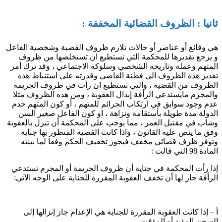
ثانيا : الظروف القضائية المخففة :
هي وقائع أو عناصر أو حالات تلازم ظروف القضية وشخصية الفاعل
و يرجع تقديرها للمحكمة التي تستطيع ان تستخلصها من ظروف
المتهم وعمله وتاريخه الشخصي وسلوكه الاجتماعي ، وقد ترك أمر
تقدير هذه الظروف الى فطنة القاضي وقدرته على استنباط هذه
الظروف من القضية ، والتي تستطيع ان رأت في ظروف الجريمة
والمجرم مايستدعي الرأفة إبدال العقوبة ، ومن هذه الظروف مثلا
عدم وجود سوابق في ارتكاب الجرائم للمتهم ، أو كون المتهم خدم
الدولة مدة طويلة بأستقامة ونزاهة ، او كون الفاعل صغير السن
وشاب في مقتبل العمر ، مما يوجب على المحكمة أن تنزل بالعقوبة
وفق ما ينص عليه القانون ، واذا كانت القضية المنظور بها جناية
وتوفر ظرف قضائي مخفف فيجوز تخفيف الحكم وفقا لما بينته
المادة 98 التي قالت :
إذا رأت المحكمة في جنایة أن ظروف الجریمة أو المجرم تستدعي
الرأفة جاز لھا أن تخفف العقوبة المقررة للجنایة على الوجه الآتي:
أ – إذا كانت العقوبة المقررة للجنایة ھي الإعدام جاز إنزالھا إلى
السجن المؤبد أو المؤقت.