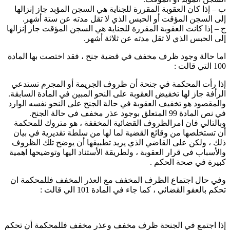
ب – إذا كان العقوبة المقررة للجنایة ھي السجن المؤبد جاز إنزالھا
إلى السجن المؤقت أو الحبس الذي لا تقل مدته عن ستة أشھر.
ج – إذا كانت العقوبة المقررة للجنایة ھي السجن المؤقت جاز إنزالھا
إلى الحبس الذي لا تقل مدته عن ثلاثة أشھر.
اما حالة وجود ظرف مخفف في قضية جنح ، فقد اختصت بها المادة
100 التي قالت :
إذا رأت المحكمة في جنحة أن ظروف الجریمة أو المجرم تستدعي
الرأفة جاز لھا تخفیض العقوبة على النحو المبین في المادة السابقة.
والمقصود هو تخفيف العقوبة في حالة الجنح على النحو نفسه الوارد
في نص المادة 99 المتعلق بوجود عذر مخفف في حالة الجنح.
وبالتالي فان امرالظروف القضائية المخففة ، هو متروك للمحكمة
أن تستخلصها من وقائع القضية لما لها من سلطة تقديرية في بيان
ذلك ، ولكن على القاضي الذي يريد تطبيقها أن يوضح تلك الظروف
والأسباب في قرار العقوبة ، ولطريقة الأستناد اليها وتوضيحها اهمية
كبيرة في صحة الحكم .
وفي حال اجتماع الظرف المخفف مع العذر المخفف فللمحكمة ان
تحكم بالعفو القضائي ، كما جاء في المادة 101 الي قالت :
إذا اجتمع في الجنحة ظرف مخفف وعذر مخفف فللمحكمة أن تحكم