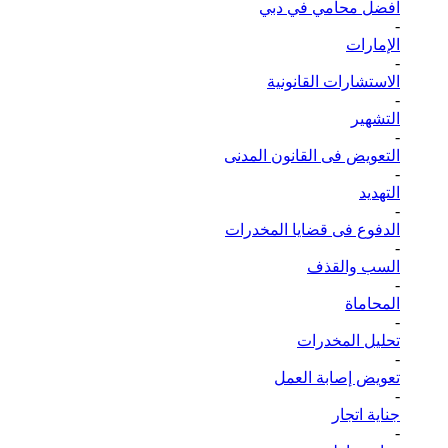
افضل محامي في دبي
-
الإمارات
-
الاستشارات القانونية
-
التشهير
-
التعويض فى القانون المدنى
-
التهديد
-
الدفوع فى قضايا المخدرات
-
السب والقذف
-
المحاماة
-
تحليل المخدرات
-
تعويض إصابة العمل
-
جناية اتجار
-