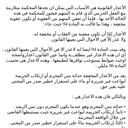
الأعذار القانونية هي الأسباب التي يمكن ان تجدها المحكمة متلازمة
مع الفعل الجرمي الذى قام به المتهم فيجوز للمحكمة في هذه
الحالة الأخذ بها ، فإما أن تعفي المتهم من العقوبة أو تكون عقوبة
مخففة ، وهذا ما قالت به المادة 94 حيث جاء :
الأعذار إمّا أن تكون معفیة من العقاب أو مخففة له.
ولا عذر إلاّ في الأحوال التي یعینھا القانون.
وقد بينت المادة 94 ايضا انه لاعذر الا في الأحوال التي يعينها القانون ،
اي ان هذه الاعذار غير مطلقـــة وانما عين القانون اعذارواضحة
اوحدد ضوابط يستوجب توافرها لتطبيقها ، وهذه الاعذار هي بحسب
المادة 96 مايلي :
یعد من الأعذار المخففة حداثة سن المجرم أو ارتكاب الجریمة
لبواعث غیر شریرة أو بناء على استفزاز خطیر صدر من المجني
علیه بغیر حق.
وبالتالي فان هذه الاعذار هي :
• حداثة سن المجرم وهو عندما يكون المجرم دون سن الرشد .
• ثانياً: إرتكاب الجريمة لبواعث غير شريرة حيث يستنبطها القاضى
من خلال الواقعه المجرمة.
• ثالثاً: إرتكاب الجريمة بناءً على استفزاز خطير صدر من المجنى