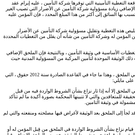
 التغطية التأمينية التي توفرها شركة التأمين ، عليه إبرام عقد
 الإضافي زيادة مسؤولية شركة التأمين عن الأضرار التي تصيب الغير
بب بها السائق إلى أكثر من هذا المبلغ المحدد ، فإن المؤمن عليه
تقليص هذه التغطية وتقليل مسؤولية شركة التأمين عن الأضرار
 بين المؤمن له وشركة التأمين من شأنه أن يقلل من التغطيات المحددة
طيات الأساسية في وثيقة التأمين ، وبالنتيجة فإن الملحق الإضافي
 ذلك الوثيقة الموحدة لتأمين المركبة من المسؤولية المدنية حيث
ومن ناحية أخرى فإنه لا يمكن الاتفاق في الملحق على ما يتعارض مع الوثيقة الأصلية ، ولكن عند وقوع تعارض بينهما يتم الاعتداد بما هو وارد في الملحق ، وهذا ما جاء في القاعدة الصادرة سنة 2012 حقوق ، التي
ي الملحق إلا أنه إذا ثار نزاع بشأن الشروط الواردة فيه من قبل
حقيقة للمتعاقدين والتي لا تتبينها المحكمة بصورة أكيدة ما لم تتأكد
مشمولة في وثيقة التامين.
قد لجأ إلى الملحق بعد الوثيقة لأغراض فيها مصلحته ومنفعته والتي لم
طعن مدني ) المذكورة إلى نقطة مهمة ، وهي حالة قيام نزاع بشأن الشروط الواردة في الملحق من قِبل المؤمن له أو
لى المؤمن له قراءة جميع شروط الوثيقة بخصوص الملحق الإضافي قبل