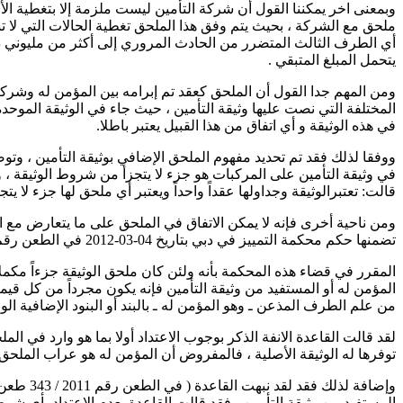
وبمعنى اخر يمكننا القول أن شركة التأمين ليست ملزمة إلا بتغطية الأض
ملحق مع الشركة ، بحيث يتم وفق هذا الملحق تغطية الحالات التي لا تش
أي الطرف الثالث المتضرر من الحادث المروري إلى أكثر من مليوني درهم
يتحمل المبلغ المتبقي .
ومن المهم جدا القول أن الملحق كعقد تم إبرامه بين المؤمن له وشركة
المختلفة التي نصت عليها وثيقة التأمين ، حيث جاء في الوثيقة الموحدة
في هذه الوثيقة و أي اتفاق من هذا القبيل يعتبر باطلا.
ووفقا لذلك فقد تم تحديد مفهوم الملحق الإضافي بوثيقة التأمين ، وت
في وثيقة التأمين على المركبات هو جزء لا يتجزأ من شروط الوثيقة ، و
قالت: تعتبرالوثيقة وجداولها عقداً واحداً ويعتبر أي ملحق لها جزء لا يتجز
تضمنها حكم محكمة التمييز في دبي بتاريخ 04-03-2012 في الطعن رقم 2011 / 343 طعن مدني و 2011 / 356 طعن مدني ، حيث نصت القاعدة على مايلي:
المقرر في قضاء هذه المحكمة بأنه ولئن كان ملحق الوثيقة جزءاً مكملاً 
المؤمن له أو المستفيد من وثيقة التأمين فإنه يكون مجرداً من كل قيمة ول
من علم الطرف المذعن ـ وهو المؤمن له ـ بالبند أو البنود الإضافية ا
لقد قالت القاعدة الانفة الذكر بوجوب الاعتداد أولا بما هو وارد في ال
توفرها له الوثيقة الأصلية ، فالمفروض أن المؤمن له هو عراب الملح
المستفيد من وثيقة التأمين ، فقد قالت القاعدة بعدم الاعتداد بأي 