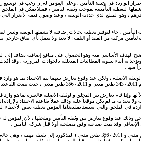
رار الواردة في وثيقة التأمين ، وعلى المؤمن له إن رغب في توسيع رقعة
ملها التغطية التأمينية بموجب وثيقة التأمين ، فمثلا يمكن في الملحق
 ، وهو المبلغ الذي حددته الوثيقة ، وعند وصول قيمة الأضرار التي تس
 التأمين ، جاء لتوفير تغطية لحالات إضافية لا تشملها الوثيقة وليس ل
 لتأمين مركبة من الفقد أو التلف : لا يعتد ولا يعمل بأي اتفاق خارجي
وضيح الهدف الأساسي منه وهو الحصول على منافع إضافية تضاف إلى التغ
يؤخذ به أثناء تسوية المطالبات المتعلقة بالحوادث المرورية ، وقد أكدت
أ منها .
لها وإذا قام تعارض بين المحلق والوثيقة الأصلية فالعبرة بما هو وارد ف
ا يعتد به ما لم يكن موقعاً عليه وذلك عملاً بقاعدة الاعتداد بالإرادة ال
لواردة في الملحق والتي استبعد بمقتضاها المؤمن تغطية بعض الأخطاء ال
ملحق وذلك عند وقوع تعارض بين وثيقة التأمين وملحقها ، لأن المؤمن له 
ق الإضافي وقد تمت صياغته وفق مصلحته أولا قبل شركة التأمين .
وإضافة لذلك فقد لقد نبهت القاعدة ( في الطعن رقم 2011 / 343 طعن مدني و 2011 / 356 
شرط ما لم يكن موقعاً عليه من قبل المؤمن له ، لذا كان من الواجب ع