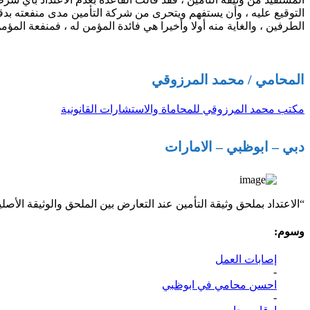
التوقيع عليه ، وأن يستفهم ويتحرى من شركة التأمين مدى منفعته بدقة
الطرفين ، والغاية منه أولا وأخيرا هي فائدة المؤمن له ، فمنفعة الم
المحامي / محمد المرزوقي
مكتب محمد المرزوقي للمحاماة والاستشارات القانونية
دبي – ابوظبي – الامارات
“الاعتداد بملحق وثيقة التأمين عند التعارض بين الملحق والوثيقة الأصلي
وسوم:
إصابات العمل
-
احسن محامي في ابوظبي
-