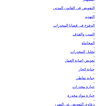
-
التعويض فى القانون المدنى
-
التهديد
-
الدفوع فى قضايا المخدرات
-
السب والقذف
-
المحاماة
-
تحليل المخدرات
-
تعويض إصابة العمل
-
جناية اتجار
-
جناية تعاطي
-
حيازة مخدرات
-
حيازة مواد مخدرة
-
دعاوى التعويض عن الضرر