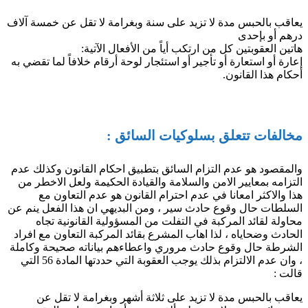
يعاقب بالحبس مدة لا تزيد على سنة وبغرامة لا تقل عن خمسة آلاف
درهم أو بإحدى
هاتين العقوبتين كل من ارتكب أياً من الأفعال الآتية:
إعارة أو استعارة أو تأجير أو استئجار لوحة أرقام خلافاً لما تقضي به
أحكام هذا القانون.
مخالفات تتعلق بسلوكيات السائق :
والمقصود هو عدم التزام السائق بتطبيق احكام القانون وكذلك عدم
التزامه بمعايير الامن والسلامة والقيادة الحكيمة ولعل الاخطر من
هذا والاكثر امعانا في عدم احترام القانون هو عدم التعاون مع
السلطات حال وقوع حادث سير ، ومن البديهي ان هذا الفعل ينم عن
محاولة لقائد المركبة في التفلت من المسؤولية القانونية تجاه
الحادث وضحاياه ، لذا اهاب المشرع بقائد المركبة التعاون مع افراد
الشرطة حال وقوع حادث مروري واعطاءهم بياناته صحيحة وكاملة
، وان عدم الالتزام بذلك يوجب العقوبة التي حددتها المادة 56 التي
قالت :
يعاقب بالحبس مدة لا تزيد على ثلاثة أشهر وبغرامة لا تقل عن