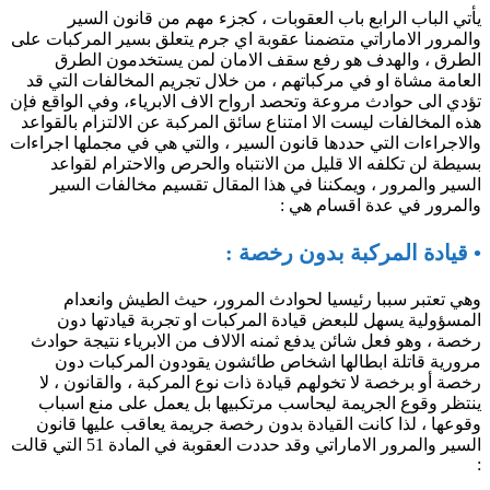
يأتي الباب الرابع باب العقوبات ، كجزء مهم من قانون السير
والمرور الاماراتي متضمنا عقوبة اي جرم يتعلق بسير المركبات على
الطرق ، والهدف هو رفع سقف الامان لمن يستخدمون الطرق
العامة مشاة او في مركباتهم ، من خلال تجريم المخالفات التي قد
تؤدي الى حوادث مروعة وتحصد ارواح الاف الابرياء، وفي الواقع فإن
هذه المخالفات ليست الا امتناع سائق المركبة عن الالتزام بالقواعد
والاجراءات التي حددها قانون السير ، والتي هي في مجملها اجراءات
بسيطة لن تكلفه الا قليل من الانتباه والحرص والاحترام لقواعد
السير والمرور ، ويمكننا في هذا المقال تقسيم مخالفات السير
والمرور في عدة اقسام هي :
• قيادة المركبة بدون رخصة :
وهي تعتبر سببا رئيسيا لحوادث المرور، حيث الطيش وانعدام
المسؤولية يسهل للبعض قيادة المركبات او تجربة قيادتها دون
رخصة ، وهو فعل شائن يدفع ثمنه الالاف من الابرياء نتيجة حوادث
مرورية قاتلة ابطالها اشخاص طائشون يقودون المركبات دون
رخصة أو برخصة لا تخولهم قيادة ذات نوع المركبة ، والقانون ، لا
ينتظر وقوع الجريمة ليحاسب مرتكبيها بل يعمل على منع اسباب
وقوعها ، لذا كانت القيادة بدون رخصة جريمة يعاقب عليها قانون
السير والمرور الاماراتي وقد حددت العقوبة في المادة 51 التي قالت
: