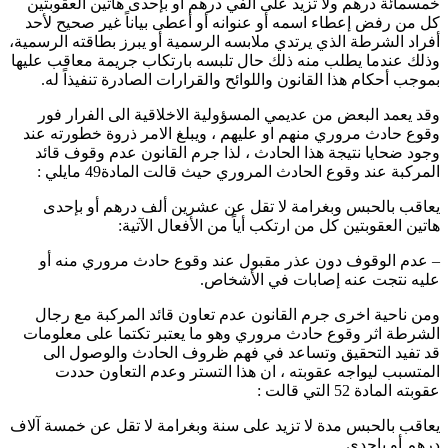
خمسمائة درهم ولا تزيد على ألفي درهم أو بإحدى هاتين العقوبتين
كل من رفض إعطاء اسمه أو عنوانه أو أعطى بياناً غير صحيح لأحد
أفراد الشرطة الذي يرتدي ملابسه الرسمية أو يبرز بطاقته الرسمية،
وذلك عندما يطلب منه ذلك حال تلبسه بارتكاب جريمة معاقب عليها
بموجب أحكام هذا القانون واللوائح والقرارات الصادرة تنفيذاً له.
وقد يعمد البعض من عديمي المسؤولية الاخلاقية الى الفرار فور
وقوع حادث مروري منهم او عليهم ، ويبلغ الامر ذروة خطورته عند
وجود ضحايا نتيجة هذا الحادث ، لذا جرم القانون عدم وقوف قائد
المركبة عند وقوع الحادث المروري حيث قالت المادة49 مايلي :
يعاقب بالحبس وبغرامة لا تقل عن عشرين ألف درهم أو بإحدى
هاتين العقوبتين كل من ارتكب أياً من الأفعال الآتية:
– عدم الوقوف دون عذر مقبول عند وقوع حادث مروري منه أو
عليه نتجت عنه إصابات في الأشخاص.
ومن ناحية اخرى جرم القانون عدم تعاون قائد المركبة مع رجال
الشرطة اثر وقوع حادث مروري وهو ما يعتبر تكتما على معلومات
قد تفيد التحقيق وتساعد في فهم ظروف الحادث والوصول الى
المتسبب ليواجه عقوبته ، ان هذا التستر وعدم التعاون حددت
عقوبته المادة 52 التي قالت :
يعاقب بالحبس مدة لا تزيد على سنة وبغرامة لا تقل عن خمسة آلاف
درهم أو بإحدى