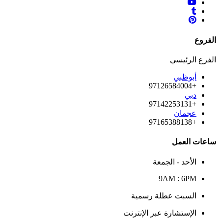
الفروع
الفرع الرئيسي
أبوظبي
+97126584004
دبي
+97142253131
عجمان
+97165388138
ساعات العمل
الأحد - الجمعة
9AM : 6PM
السبت عطلة رسمية
الإستشارة عبر الإنترنت