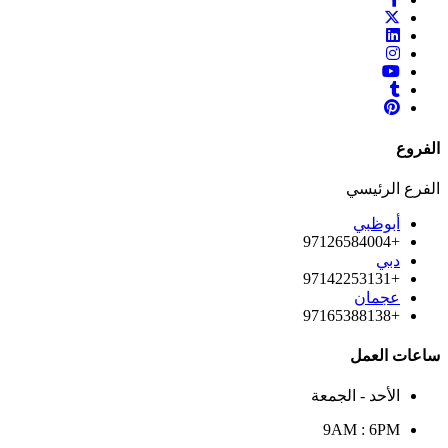
الفروع
الفرع الرئيسي
أبوظبي
+97126584004
دبي
+97142253131
عجمان
+97165388138
ساعات العمل
الأحد - الجمعة
9AM : 6PM