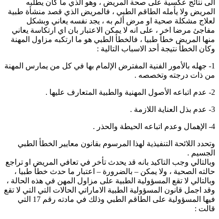
الى نتائج عكسية على صحة المريض ، وهو الذي ما كان يطلبه
المريض ولا يأمله الطاقم الطبي ، فالمريض الذي قصد منشأة طبية
لعلاج مشكلة صحية او مرض ألم به ، يجد نفسه يعاني وبشكل
مفاجئ مرضا اخر ، على انه لا يمكن الاعتبار بان اي ارتكاسة يعاني
منها المريض خطأ طبيا ، فالخطأ الطبي هو ما ارتكبه مزاول المهنة
وكان الخطأ نتيجة أحد الاسباب التالية :
1- جهله بالأمور الفنية المفترض الإلمام بها في كل من يمارس المهنة
من ذات درجته وتخصصه .
2- عدم اتباعه الأصول المهنية والطبية المتعارف عليها .
3- عدم بذل العناية اللازمة .
4- الإهمال وعدم اتباعه الحيطة والحذر .
وتحدد اللائحة التنفيذية لهذا المرسوم بقانون معايير الخطأ الطبي
الجسيم .
وبالتالي وجب التاكيد بانه قد يحدث تأخر في تعافي المريض او تراجع
حالته الصحية ، ولا يمكن – بالضرورة – اعتبار ما حدث خطأ طبيا ،
وبالتالي لا تقع المسؤولية الطبية على مزاول المهن في هذه الحالة ،
وقد اجمل قانون المسؤولية الطبية الاماراتي الحالات التي التي لا تقع
فيها المسؤولية على الطاقم الطبي وذلك في مادته رقم 17 التي
قالت :