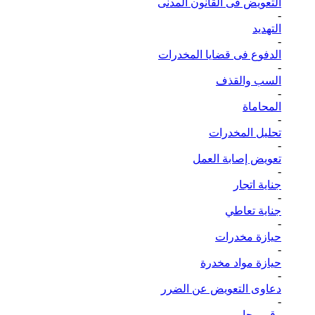
التعويض فى القانون المدنى
-
التهديد
-
الدفوع فى قضايا المخدرات
-
السب والقذف
-
المحاماة
-
تحليل المخدرات
-
تعويض إصابة العمل
-
جناية اتجار
-
جناية تعاطي
-
حيازة مخدرات
-
حيازة مواد مخدرة
-
دعاوى التعويض عن الضرر
-
رقم محامي