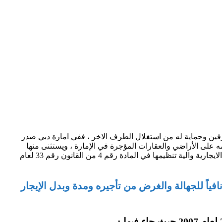
رفين وحماية له من استغلال الطرف الاخر ، ففي امارة دبي صدر
ت رقم 33 لسنة 2008 والذي جاء كتعديل للقانون رقم 26 لعام 2007 ، والذي تسري أحكامه على الأراضي والعقارات المؤجرة في الإمارة ، ويستثنى منها
العقارات التي يقدمها الأشخاص الطبيعيون أو الاعتباريون لسكن العاملين لديهم دون تقاضي بدل إيجار عنها ، وقدد حدد القانون طبيعة العلاقة الايجارية والية تنظيمها في المادة رقم 4 من القانون رقم 33 لعام
ياً للجهالة والغرض من تأجيره ومدة وبدل الإيجار