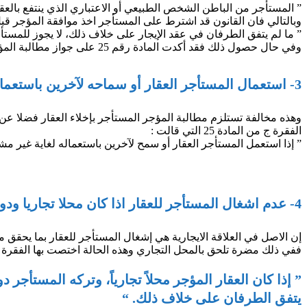
” المستأجر من الباطن الشخص الطبيعي أو الاعتباري الذي ينتفع بالعق
وبالتالي فان القانون قد اشترط على المستأجر اخذ موافقة المؤجر قبل تأجير العقار لشخص اخ
” ما لم يتفق الطرفان في عقد الإيجار على خلاف ذلك، لا يجوز للمستأجر ا
وفي حال حصول ذلك فقد أكدت المادة رقم 25 على جواز مطالبة المؤجر للمستأجر بإخلاء العقار مع حفظ حق المستأجر من الباطن بالرجوع على المستأجر بالتعويض .
3- استعمال المستأجر العقار أو سماحه لآخرين باستعماله لغاية غير مشروعة أو مخالفة للنظام العام أو الآداب العامة:
وهذه مخالفة تستلزم مطالبة المؤجر المستأجر بإخلاء العقار فضلا عن
الفقرة ج من المادة 25 التي قالت :
” إذا استعمل المستأجر العقار أو سمح لآخرين باستعماله لغاية غير مشرو
4- عدم اشغال المستأجر للعقار اذا كان محلا تجاريا ودون سبب مشروع لمدة ثلاثين يوماً متصلة أو تسعين يوماً متقطعة في السنة الواحدة:
إن الاصل في العلاقة الايجارية هي إشغال المستأجر للعقار بما يحقق م
ففي ذلك مضرة تلحق بالمحل التجاري وهذه الحالة اختصت بها الفقرة د من المادة 5
” إذا كان العقار المؤجر محلاً تجارياً، وتركه المستأج
يتفق الطرفان على خلاف ذلك. “