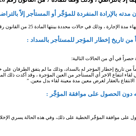
دته بالإرادة المنفردة للمؤجِّر أو المستأجر إلاّ بالتراضي
ات محددة بينتها المادة 25 من القانون رقم 33 لعام 2008 وهذه الحالات هي :
 حصراً في أي من الحالات التالية:
وماً من تاريخ إخطار المؤجر له بالسداد، وذلك ما لم يتفق الطرفان على 
ي المستأجر من العين المؤجرة ، وقد أكدت ذلك المادة رقم 2 من القانون رقم 33 لعام 2008 ، وا
 الانتفاع بالعقار لغرض معين مدة معينة لقاء بدل معين. ”
صول على موافقة المؤجِّر الخطية على ذلك، وفي هذه الحالة يسري الإخ