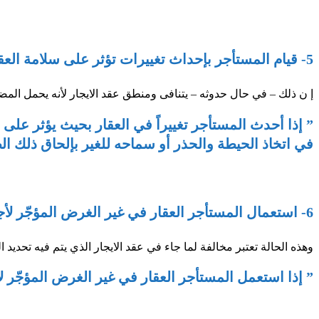
5- قيام المستأجر بإحداث تغييرات تؤثر على سلامة العقار او الحاقه الضرر به بشكل متعمد او نتيجة اهماله :
إ ن ذلك – في حال حدوثه – يتنافى ومنطق عقد الايجار لأنه يحمل المضرة 
” إذا أحدث المستأجر تغييراً في العقار بحيث يؤثر على س
في اتخاذ الحيطة والحذر أو سماحه للغير بإلحاق ذلك ال
6- استعمال المستأجر العقار في غير الغرض المؤجّر لأجله ، أو استعماله على نحو يخالف أنظمة التخطيط والبناء واستعمالات الأراضي المعمول بها في الإمارة :
وهذه الحالة تعتبر مخالفة لما جاء في عقد الايجار الذي يتم فيه تحديد 
” إذا استعمل المستأجر العقار في غير الغرض المؤجّر ل