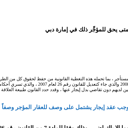
متى يحق للمؤجِّر ذلك في إمارة دبي
مستأجر ، بما تحمله هذه التغطية القانونية من حفظ لحقوق كل من الط
قانون تنظيم العلاقة بين مؤجري ومستأجري العقارا
موجب عقد إيجار يشتمل على وصف للعقار المؤجر وصفاً ناف
للمادة 7 من القانون رقم 26 لعام 2007 حيث جاء فيها :