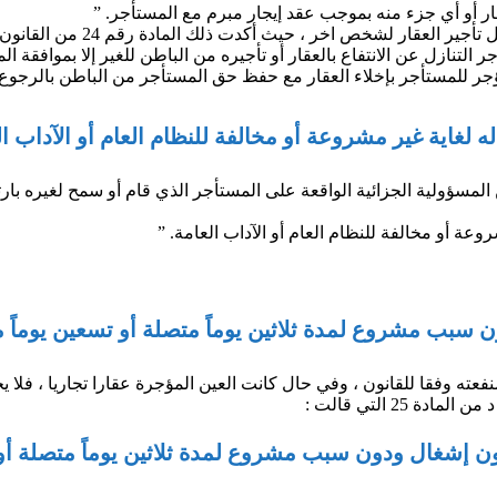
ار أو أي جزء منه بموجب عقد إيجار مبرم مع المستأجر. ”
ر ، حيث أكدت ذلك المادة رقم 24 من القانون 26 لعام 2007 ، والتي قالت :
لتنازل عن الانتفاع بالعقار أو تأجيره من الباطن للغير إلا بموافقة الم
 المسؤولية الجزائية الواقعة على المستأجر الذي قام أو سمح لغيره ب
عة أو مخالفة للنظام العام أو الآداب العامة. ”
نفعته وفقا للقانون ، وفي حال كانت العين المؤجرة عقارا تجاريا ، فلا
2 التي قالت :
ر دون إشغال ودون سبب مشروع لمدة ثلاثين يوماً متصلة أ