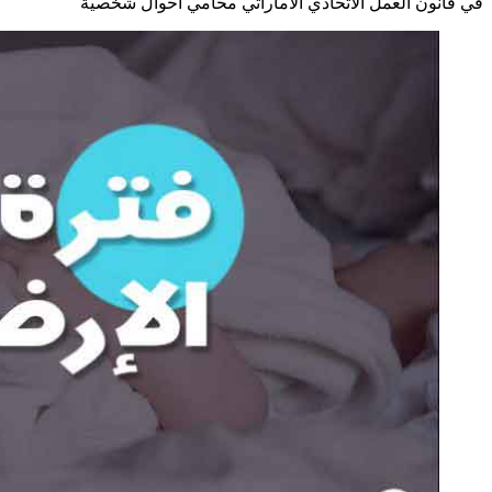
في قانون العمل الاتحادي الاماراتي محامي احوال شخصية