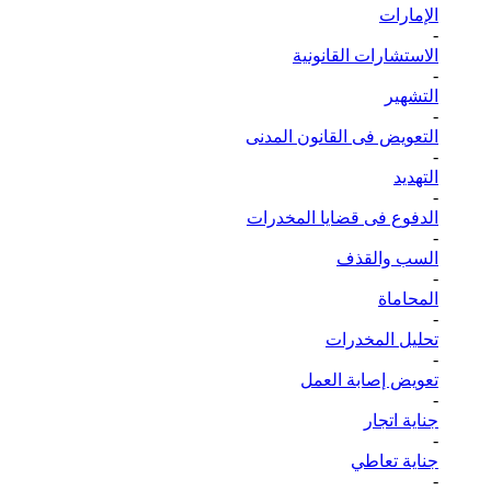
الإمارات
-
الاستشارات القانونية
-
التشهير
-
التعويض فى القانون المدنى
-
التهديد
-
الدفوع فى قضايا المخدرات
-
السب والقذف
-
المحاماة
-
تحليل المخدرات
-
تعويض إصابة العمل
-
جناية اتجار
-
جناية تعاطي
-