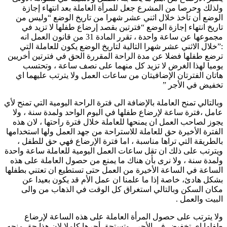
ولذلك وحرصا من المشرع جعل للمرأة العاملة بعد انتهاء إجازة
الوضع أن تأخذ خلال اثني عشر شهرا من تاريخ الوضع “وليس من
تاريخ انتهاء إجازة الوضع “فترتين بقصد إرضاع طفلها لا تزيد في
مجموعها عن ساعة واحدة ، تقرر المادة 31 من قانون العمل انه
:”خلال الاثني عشر شهرا التالية لتاريخ الوضع يكون للعاملة التي
ترضع طفلها فضلا عن مدة الراحة المقررة الحق في فترتين أخريين
يوميا لهذا الغرض لا تزيد كل منهما على نصف ساعة ، وتحتسب
هاتان الفترتان الإضافيتان من ساعات العمل ولا يترتب عليهما اي
تخفيض في الأجر ”
وبالتالي تمنح العاملة بالإضافة الى فترة الراحة اليومية التي تمنح لأي
عامل ،فترة ساعة لإرضاع طفلها في اليوم الواحد ولمدة سنة ، ولا
يجوز لصاحب العمل ان يمنحها للعاملة خلال فترة راحتها ، لان هذه
الفترة الأخيرة حق للعاملة للاستراحة من جهد العمل ولها استخدامها
بالطريقة التي تراها مناسبة ، اما فترة الإرضاع فهي حق للطفل ،
ويترتب على ذلك ان تقل ساعات العمل اليومية للعاملة ساعة واحدة
ولمدة سنة ، ولا نرى بأن هناك ما يمنع من حصول العاملة على هذه
الساعة في الساعة الأخيرة من العمل حتى تستطيع ان تعتني بطفلها
بشكل هادئ، خاصة إذا ما علمنا ان عمل الأم قد يكون بعيدا عن
مكان السكن وبالتالي استغراق كل الوقت في الذهاب من والى
البيت والعمل .
ولا يترتب على حصول المرأة العاملة على هذه الساعة لإرضاع
طفلها اي تخفيض في الأجر ، وتستحق أجرها كاملا لان هذا حق منحه