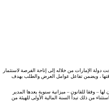
 والسلع في دولة الإمارات بالقانون الاتحادي رقم 4 لسنة 2000م ، والذي طمحت دولة الإمارات من خلاله إلى إتاحة الفرصة لاستثمار
ودقتها ، ويضمن تفاعل عوامل العرض والطلب بهدف
لها – وفقا للقانون – ميزانية سنوية يعدها المدير
تثناء من ذلك تبدأ السنة المالية الأولى للهيئة من