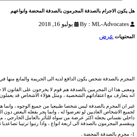
هل يكون الاجرام بالصدفة المجرمون بالصدفة المحضة وانواعهم
By : ML-Advocates
يوليو 16, 2018
عرض
المحتويات
المجرم بالصدفة شخص يكون الدافع لديه الى الجريمة والمانع منها في ح
ومعنى هذا ان المجرمين بالصدفة هم قوم لا يخرجون على القانون الا
انه يتعارف مع اعتقاداتهم الشخصية ، ومثل هؤلاء الاشخاص قد يعملون 
غير ان المجرم بالصدفة ليس شخصا طبيعيا من جميع الوجوه ، وانما هو 
لجميع الاشخاص العاديين لو تعرضوا له ، وانما يجر بفعله البعض دون ال
داخلي نفساني يجعله اكثر عرضة من سواه للتأثر بالعامل الخارجي ، مع 
وينقسم المجرمون بالصدفة الى اربعة انواع ، واذا رتبوا ترتيبا تصاعديا ت
1- مجرم بالصدفة المحضة .