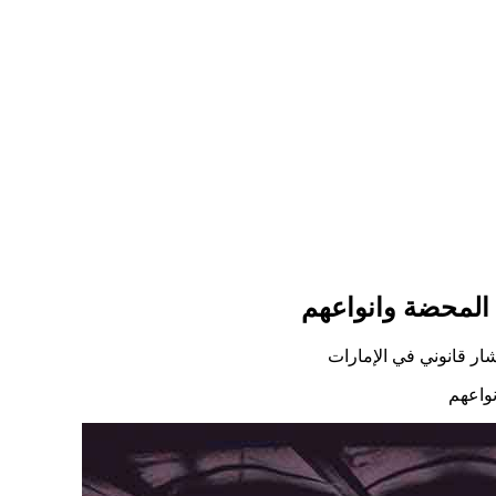
 المحضة وانواعهم
ار قانوني في الإمارات
واعهم