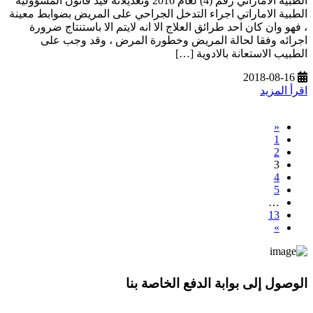
الطبية الاماراتي رقم (4) لعام 2016 وتعديلاته قيد قانون المسؤولية
الطبية الاماراتي اجراء التدخل الجراحي على المريض بضوابط معينة
، فهو وان كان احد طرائق العلاج الا انه لايتم الا باستنتاج ضرورة
اجرائه وفقا لحالة المريض وخطورة المرض ، وقد وجب على
الطبيب الاستعانة بالادوية […]
2018-08-16
اقرأ المزيد
«
1
2
3
4
5
…
13
»
الوصول إلى بوابة الدفع الخاصة بنا
* معلوماتك سرية تمامًا