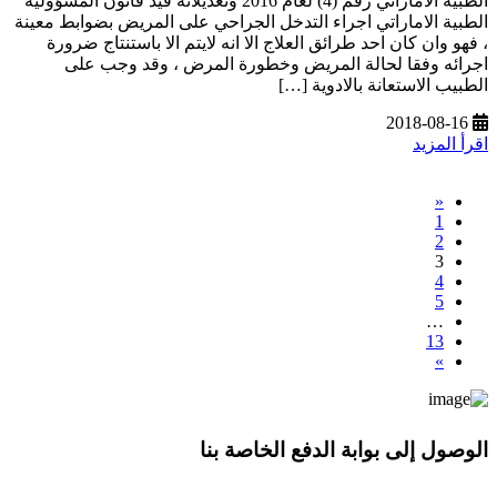
الطبية الاماراتي رقم (4) لعام 2016 وتعديلاته قيد قانون المسؤولية
الطبية الاماراتي اجراء التدخل الجراحي على المريض بضوابط معينة
، فهو وان كان احد طرائق العلاج الا انه لايتم الا باستنتاج ضرورة
اجرائه وفقا لحالة المريض وخطورة المرض ، وقد وجب على
الطبيب الاستعانة بالادوية […]
2018-08-16
اقرأ المزيد
«
1
2
3
4
5
…
13
»
الوصول إلى بوابة الدفع الخاصة بنا
* معلوماتك سرية تمامًا