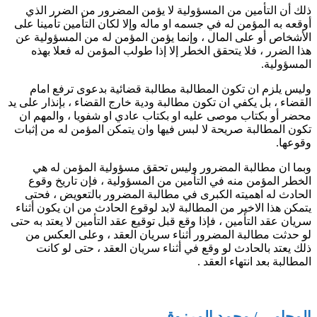
ذلك أن التأمين من المسؤولية لا يؤمن المضرور من الضرر الذي
أوقعه به المؤمن له في جسمه او ماله وإلا لكان التأمين تأمينا على
الأشخاص أو على المال ، وإنما يؤمن المؤمن له من المسؤولية عن
هذا الضرر ، فلا يتحقق الخطر إلا إذا طولب المؤمن له فعلا بهذه
المسؤولية.
وليس يلزم ان تكون المطالبة مطالبة قضائية بدعوى ترفع امام
القضاء ، بل يكفي ان تكون مطالبة ودية خارج القضاء ، بإنذار على يد
محضر أو بكتاب موصى عليه او بكتاب عادي او شفويا ، والمهم ان
تكون المطالبة صريحة لا لبس فيها وان يتمكن المؤمن له من إثبات
وقوعها.
وبما ان مطالبة المضرور وليس تحقق مسؤولية المؤمن له هي
الخطر المؤمن منه في التأمين من المسؤولية ، فإن تاريخ وقوع
الحادث له اهميته الكبرى في مطالبة المضرور بالتعويض ، فحتى
يتمكن هذا الاخير من المطالبة لابد لوقوع الحادث من ان يكون أثناء
سريان عقد التأمين ، فإذا وقع قبل توقيع عقد التأمين لا يعتد به حتى
لو حدثت مطالبة المضرور أثناء سريان العقد ، وعلى العكس من
ذلك يعتد بالحادث لو وقع في أثناء سريان العقد ، حتى لو كانت
المطالبة بعد انتهاء العقد .
المحامي / محمد المرزوقي