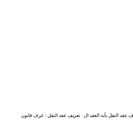
القانون الإماراتي – تعريفه وكيفية التعاقد عرف قانون المعاملات التجارية في دولة الإمارات رقم 18 لسنة 1993م ، عرف عقد النقل بأنه العقد ال تعريف عقد النقل : عرف قانون