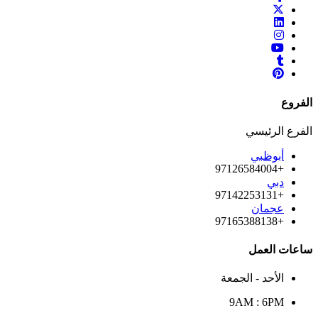
الفروع
الفرع الرئيسي
أبوظبي
+97126584004
دبي
+97142253131
عجمان
+97165388138
ساعات العمل
الأحد - الجمعة
9AM : 6PM