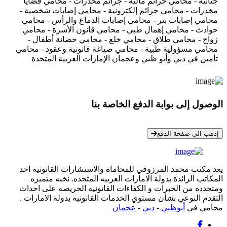
جنائية - محامي جرائم مالية - جرائم مخدرات - محامي قضايا
مخدرات - محامي جرائم إلكترونية - محامي إصابات شخصية -
محامي إصابات بتر - محامي إصابات الدماغ والرأس - محامي
حوادث - محامي إهمال طبي - محامي قانون الأسرة - محامي
زواج - محامي طلاق - محامي خلع - محامي حضانة أطفال -
محامي مسؤولية طبية - محامي صياغة قانونية وعقود - محامي
تأمين في دبي وأبو ظبي وعجمان الإمارات العربية المتحدة
الوصول إلى بوابة الدفع الخاصة بنا
* معلوماتك سرية تمامًا
إذهب الي صفحة الدفع
يعد مكتب محمد المرزوقي للمحاماة والاستشارات القانونيه احد
المكاتب الرائدة بدولة الامارات العربيه المتحده. نخبه متميزه
ومتجدده من الخبرات و الكفاءات القانونيه الحريصه على احداث
التقدم النوعي بشأن مستوي الخدمات القانونيه بدولة الامارات .
محامي في
أبوظبي
-
دبي
-
عجمان